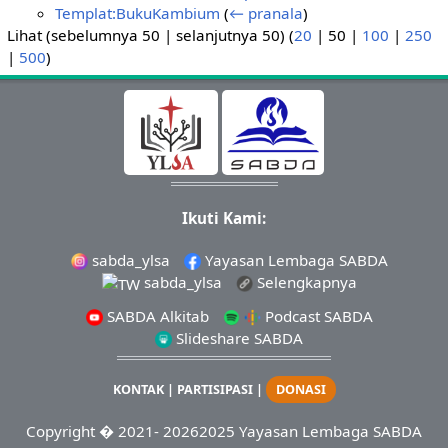
Templat:BukuKambium
(
← pranala
)
Lihat (
sebelumnya 50
|
selanjutnya 50
) (
20
|
50
|
100
|
250
|
500
)
Ikuti Kami:
sabda_ylsa
Yayasan Lembaga SABDA
sabda_ylsa
Selengkapnya
SABDA Alkitab
Podcast SABDA
Slideshare SABDA
KONTAK
|
PARTISIPASI
|
DONASI
Copyright
� 2021-
20262025
Yayasan Lembaga SABDA