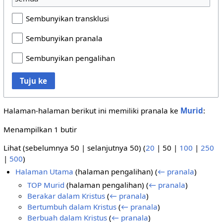
Sembunyikan transklusi
Sembunyikan pranala
Sembunyikan pengalihan
Tuju ke
Halaman-halaman berikut ini memiliki pranala ke
Murid
:
Menampilkan 1 butir
Lihat (
sebelumnya 50
|
selanjutnya 50
) (
20
|
50
|
100
|
250
|
500
)
Halaman Utama
(halaman pengalihan)
(
← pranala
)
TOP Murid
(halaman pengalihan)
(
← pranala
)
Berakar dalam Kristus
(
← pranala
)
Bertumbuh dalam Kristus
(
← pranala
)
Berbuah dalam Kristus
(
← pranala
)